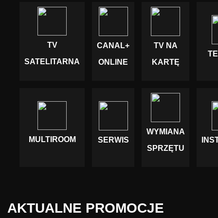
TV
CANAL+
TV NA
T
SATELITARNA
ONLINE
KARTĘ
WYMIANA
MULTIROOM
SERWIS
INS
SPRZĘTU
AKTUALNE PROMOCJE